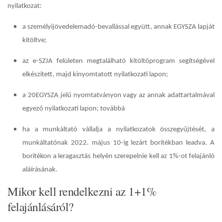
nyilatkozat:
a személyijövedelemadó-bevallással együtt, annak EGYSZA lapját
kitöltve;
az e-SZJA felületen megtalálható kitöltőprogram segítségével
elkészített, majd kinyomtatott nyilatkozati lapon;
a 20EGYSZA jelű nyomtatványon vagy az annak adattartalmával
egyező nyilatkozati lapon; továbbá
ha a munkáltató vállalja a nyilatkozatok összegyűjtését, a
munkáltatónak 2022. május 10-ig lezárt borítékban leadva. A
borítékon a leragasztás helyén szerepelnie kell az 1%-ot felajánló
aláírásának.
Mikor kell rendelkezni az 1+1%
felajánlásáról?