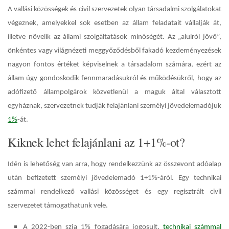
A vallási közösségek és civil szervezetek olyan társadalmi szolgálatokat
végeznek, amelyekkel sok esetben az állam feladatait vállalják át,
illetve növelik az állami szolgáltatások minőségét. Az „alulról jövő”,
önkéntes vagy világnézeti meggyőződésből fakadó kezdeményezések
nagyon fontos értéket képviselnek a társadalom számára, ezért az
állam úgy gondoskodik fennmaradásukról és működésükről, hogy az
adófizető állampolgárok közvetlenül a maguk által választott
egyháznak, szervezetnek tudják felajánlani személyi jövedelemadójuk
1%
-át.
Kiknek lehet felajánlani az 1+1%-ot?
Idén is lehetőség van arra, hogy rendelkezzünk az összevont adóalap
után befizetett személyi jövedelemadó 1+1%-áról. Egy technikai
számmal rendelkező vallási közösséget és egy regisztrált civil
szervezetet támogathatunk vele.
A 2022-ben szja 1% fogadására jogosult,
technikai számmal