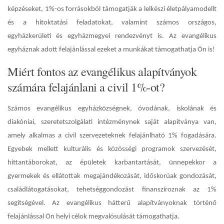
képzéseket, 1%-os forrásokból támogatják a lelkészi életpályamodellt
és a hitoktatási feladatokat, valamint számos országos,
egyházkerületi és egyházmegyei rendezvényt is. Az evangélikus
egyháznak adott felajánlással ezeket a munkákat támogathatja Ön is!
Miért fontos az evangélikus alapítványok
számára felajánlani a civil 1%-ot?
Számos evangélikus egyházközségnek, óvodának, iskolának és
diakóniai, szeretetszolgálati intézménynek saját alapítványa van,
amely alkalmas a civil szervezeteknek felajánlható 1% fogadására.
Egyebek mellett kulturális és közösségi programok szervezését,
hittantáborokat, az épületek karbantartását, ünnepekkor a
gyermekek és ellátottak megajándékozását, időskorúak gondozását,
családlátogatásokat, tehetséggondozást finanszíroznak az 1%
segítségével. Az evangélikus hátterű alapítványoknak történő
felajánlással Ön helyi célok megvalósulását támogathatja.