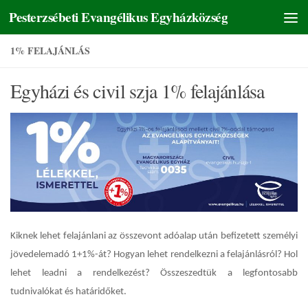
Pesterzsébeti Evangélikus Egyházközség
Skip to content
1% FELAJÁNLÁS
Egyházi és civil szja 1% felajánlása
Kiknek lehet
felaj
ánlani az összevont adóalap után befizetett személyi
jövedelemadó 1+1%-át? Hogyan lehet rendelkezni a felajánlásról? Hol
lehet leadni a rendelkezést? Összeszedtük a legfontosabb
tudnivalókat és határidőket.