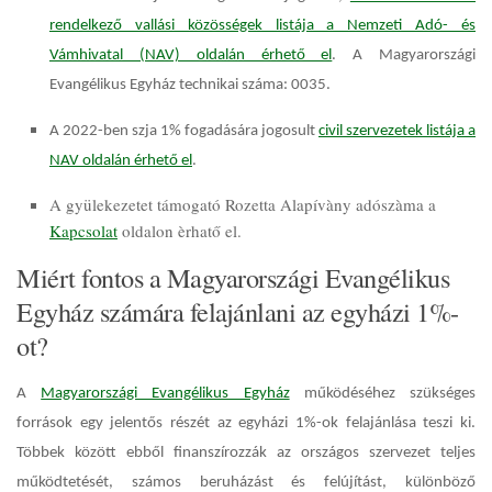
rendelkező vallási közösségek listája a Nemzeti Adó- és
Vámhivatal (NAV) oldalán érhető el
. A Magyarországi
Evangélikus Egyház technikai száma: 0035.
A 2022-ben szja 1% fogadására jogosult
civil szervezetek listája a
NAV oldalán érhető el
.
A gyülekezetet támogató Rozetta Alapívàny adószàma a
Kapcsolat
oldalon èrhatő el.
Miért fontos a Magyarországi Evangélikus
Egyház számára felajánlani az egyházi 1%-
ot?
A
Magyarországi Evangélikus Egyház
működéséhez szükséges
források egy jelentős részét az egyházi 1%-ok felajánlása teszi ki.
Többek között ebből finanszírozzák az országos szervezet teljes
működtetését, számos beruházást és felújítást, különböző