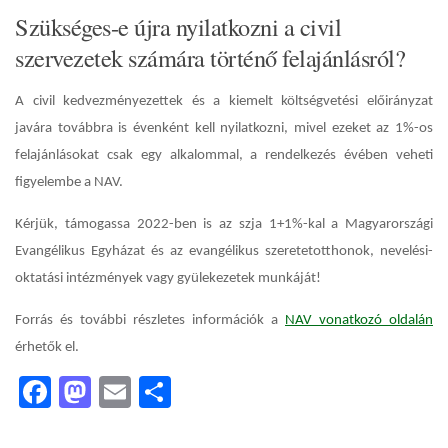
Szükséges-e újra nyilatkozni a civil
szervezetek számára történő felajánlásról?
A civil kedvezményezettek és a kiemelt költségvetési előirányzat
javára továbbra is évenként kell nyilatkozni, mivel ezeket az 1%-os
felajánlásokat csak egy alkalommal, a rendelkezés évében veheti
figyelembe a NAV.
Kérjük, támogassa 2022-ben is az szja 1+1%-kal a Magyarországi
Evangélikus Egyházat és az evangélikus szeretetotthonok, nevelési-
oktatási intézmények vagy gyülekezetek munkáját!
Forrás és további részletes információk a
NAV vonatkozó oldalán
érhetők el.
Facebook
Mastodon
Email
Ossza
meg