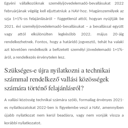
Egyéni vállalkozóknak személyijövedelemadó-bevallásukat 2022
februárjának végéig kell eljuttatniuk a NAV-hoz. Magánszemélyek az
szja 1+1%-os felajánlásáról – függetlenül attól, hogyan nyújtják be
2021. évi személyijövedelemadó-bevallásukat – a bevallással együtt
vagy attól elkülönülten legkésőbb
2022. május 20-áig
rendelkezhetnek.
Fontos, hogy a határidő jogvesztő, tehát ha valaki
azt követően rendelkezik a befizetett személyi jövedelemadó 1+1%-
áról, a rendelkezés érvénytelen lesz.
Szükséges-e újra nyilatkozni a technikai
számmal rendelkező vallási közösségek
számára történő felajánlásról?
A vallási közösség technikai számára szóló, formailag érvényes 2021-
es nyilatkozatokat 2022-ben is figyelembe veszi a NAV, amennyiben
újabb nyilatkozat nem kerül beadásra, vagy nem vonják vissza a
korábbi nyilatkozatot.