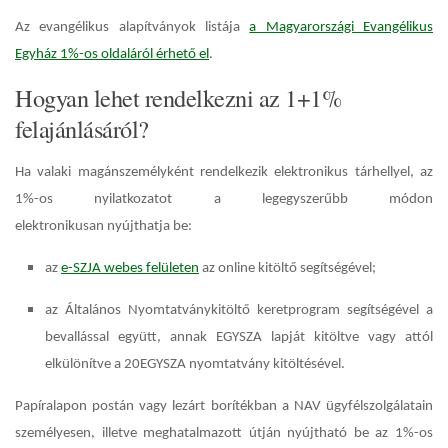
Az evangélikus alapítványok listája
a Magyarországi Evangélikus
Egyház 1%-os oldaláról érhető el
.
Hogyan lehet rendelkezni az 1+1%
felajánlásáról?
Ha valaki magánszemélyként rendelkezik elektronikus tárhellyel, az
1%-os nyilatkozatot a legegyszerűbb módon
elektronikusan
nyújthatja be:
az
e-SZJA webes felületen
az online kitöltő segítségével;
az Általános Nyomtatványkitöltő keretprogram segítségével a
bevallással együtt, annak EGYSZA lapját kitöltve vagy attól
elkülönítve a 20EGYSZA nyomtatvány kitöltésével.
Papíralapon
postán vagy lezárt borítékban a NAV ügyfélszolgálatain
személyesen, illetve meghatalmazott útján nyújtható be az 1%-os