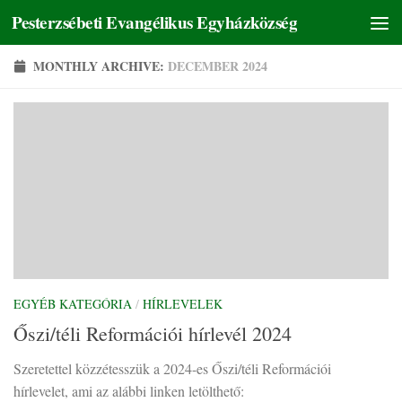
Pesterzsébeti Evangélikus Egyházközség
Skip to content
MONTHLY ARCHIVE:
DECEMBER 2024
EGYÉB KATEGÓRIA
/
HÍRLEVELEK
Őszi/téli Reformációi hírlevél 2024
Szeretettel közzétesszük a 2024-es Őszi/téli Reformációi
hírlevelet, ami az alábbi linken letölthető: