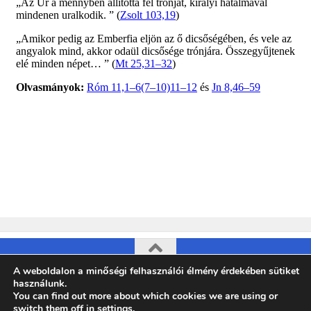
A weboldalon a minőségi felhasználói élmény érdekében sütiket
Pesterzsébeti Evangélikus Egyházközség © 2026. All Rights
használunk.
Reserved.
You can find out more about which cookies we are using or
switch them off in
settings
.