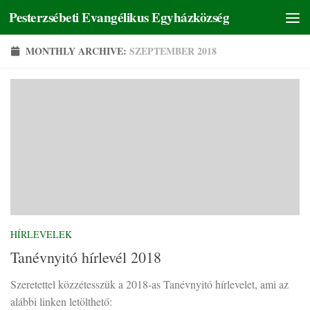
Pesterzsébeti Evangélikus Egyházközség
Skip to content
MONTHLY ARCHIVE:
SZEPTEMBER 2018
HÍRLEVELEK
Tanévnyitó hírlevél 2018
Szeretettel közzétesszük a 2018-as Tanévnyitó hírlevelet, ami az
alábbi linken letölthető: