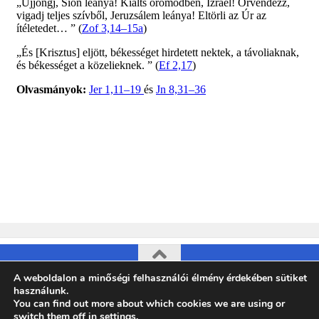
A weboldalon a minőségi felhasználói élmény érdekében sütiket
Pesterzsébeti Evangélikus Egyházközség © 2026. All Rights
használunk.
Reserved.
You can find out more about which cookies we are using or
switch them off in
settings
.