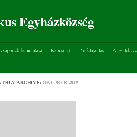
ikus Egyházközség
csoportok bemutatása
Kapcsolat
1% felajánlás
A gyülekezet
THLY ARCHIVE:
OKTÓBER 2019