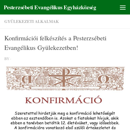
Pesterzsébeti Evangélikus Egyházközség
Skip to content
GYÜLEKEZETI ALKALMAK
Konfirmációi felkészítés a Pesterzsébeti
Evangélikus Gyülekezetben!
BY
·